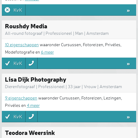
»
KvK
Roushdy Media
All-round fotograaf | Professioneel | Man | Amsterdam
10 eigenschappen
waaronder Cursussen, Fotoreizen, Privéles,
Modefotografie en
6 meer
»
KvK
Lisa Dijk Photography
Dierenfotograaf | Professioneel | 33 jaar | Vrouw | Amsterdam
9 eigenschappen
waaronder Cursussen, Fotoreizen, Lezingen,
Privéles en
4 meer
»
KvK
Teodora Weersink