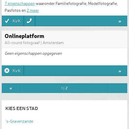
7 eigenschappen
waaronder Familiefotografie, Modelfotografie,
Pasfotos en
2 meer
»
KvK
Onlineplatform
All-round fotograaf | Amsterdam
Geen eigenschappen opgegeven
»
KvK
«
2
1
|
KIES EEN STAD
's-Gravenzande