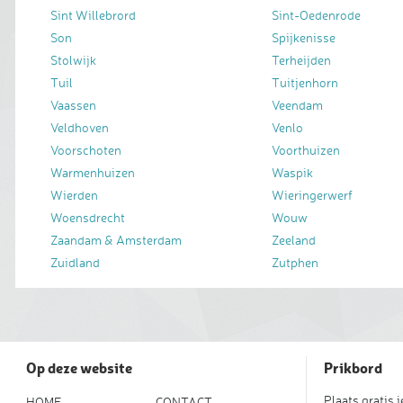
Sint Willebrord
Sint-Oedenrode
Son
Spijkenisse
Stolwijk
Terheijden
Tuil
Tuitjenhorn
Vaassen
Veendam
Veldhoven
Venlo
Voorschoten
Voorthuizen
Warmenhuizen
Waspik
Wierden
Wieringerwerf
Woensdrecht
Wouw
Zaandam & Amsterdam
Zeeland
Zuidland
Zutphen
Op deze website
Prikbord
Plaats gratis 
HOME
CONTACT