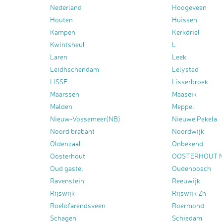
Nederland
Hoogeveen
Houten
Huissen
Kampen
Kerkdriel
Kwintsheul
L
Laren
Leek
Leidhschendam
Lelystad
LISSE
Lisserbroek
Maarssen
Maaseik
Malden
Meppel
Nieuw-Vossemeer(NB)
Nieuwe Pekela
Noord brabant
Noordwijk
Oldenzaal
Onbekend
Oosterhout
OOSTERHOUT 
Oud gastel
Oudenbosch
Ravenstein
Reeuwijk
Rijswijk
Rijswijk Zh
Roelofarendsveen
Roermond
Schagen
Schiedam