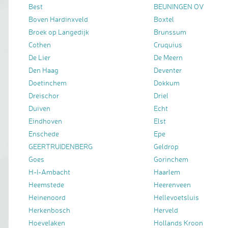
Best
BEUNINGEN OV
Boven Hardinxveld
Boxtel
Broek op Langedijk
Brunssum
Cothen
Cruquius
De Lier
De Meern
Den Haag
Deventer
Doetinchem
Dokkum
Dreischor
Driel
Duiven
Echt
Eindhoven
Elst
Enschede
Epe
GEERTRUIDENBERG
Geldrop
Goes
Gorinchem
H-I-Ambacht
Haarlem
Heemstede
Heerenveen
Heinenoord
Hellevoetsluis
Herkenbosch
Herveld
Hoevelaken
Hollands Kroon