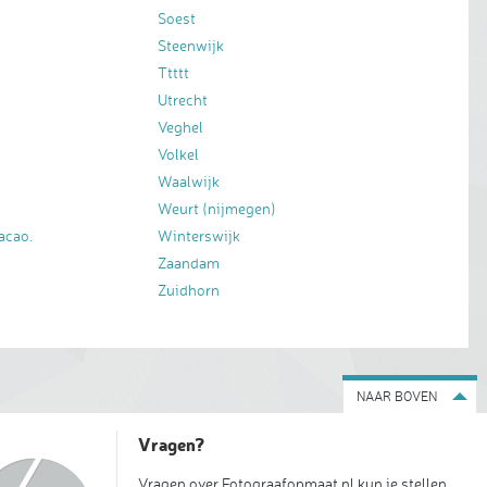
Soest
Steenwijk
Ttttt
Utrecht
Veghel
Volkel
Waalwijk
Weurt (nijmegen)
acao.
Winterswijk
Zaandam
Zuidhorn
NAAR BOVEN
Vragen?
Vragen over Fotograafopmaat.nl kun je stellen