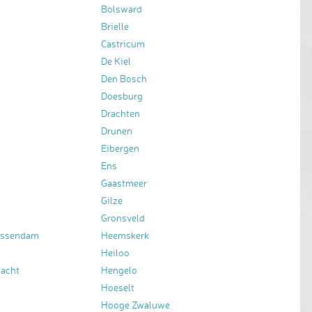
Bolsward
Brielle
Castricum
De Kiel
Den Bosch
Doesburg
Drachten
Drunen
Eibergen
Ens
Gaastmeer
Gilze
Gronsveld
essendam
Heemskerk
Heiloo
bacht
Hengelo
Hoeselt
Hooge Zwaluwe