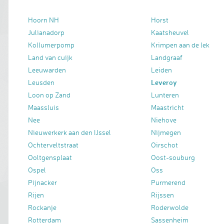
Hoorn NH
Horst
Julianadorp
Kaatsheuvel
Kollumerpomp
Krimpen aan de lek
Land van cuijk
Landgraaf
Leeuwarden
Leiden
Leveroy
Leusden
Loon op Zand
Lunteren
Maassluis
Maastricht
Nee
Niehove
Nieuwerkerk aan den IJssel
Nijmegen
Ochterveltstraat
Oirschot
Ooltgensplaat
Oost-souburg
Ospel
Oss
Pijnacker
Purmerend
Rijen
Rijssen
Rockanje
Roderwolde
Rotterdam
Sassenheim