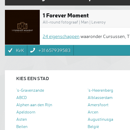
1 Forever Moment
All-round fotograaf | Man | Leveroy
24 eigenschappen
waaronder Cursussen, Tr
KvK
+31 657939583
KIES EEN STAD
's-Gravenzande
's-Heerenberg
ABCD
Alblasserdam
Alphen aan den Rijn
Amersfoort
Apeldoorn
Arcen
Asten
Augustinusga
Beilen
België