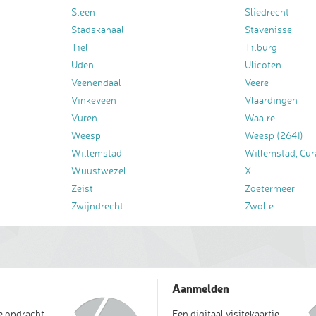
Sleen
Sliedrecht
Stadskanaal
Stavenisse
Tiel
Tilburg
Uden
Ulicoten
Veenendaal
Veere
Vinkeveen
Vlaardingen
Vuren
Waalre
Weesp
Weesp (2641)
Willemstad
Willemstad, Cur
Wuustwezel
X
Zeist
Zoetermeer
Zwijndrecht
Zwolle
Aanmelden
je opdracht
Een digitaal visitekaartje