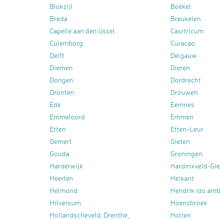
Blokzijl
Boekel
Breda
Breukelen
Capelle aan den IJssel
Casrtricum
Culemborg
Curacao
Delft
Delgauw
Diemen
Dieren
Dongen
Dordrecht
Dronten
Drouwen
Ede
Eemnes
Emmeloord
Emmen
Etten
Etten-Leur
Gemert
Gieten
Gouda
Groningen
Harderwijk
Hardinxveld-Gi
Heerlen
Heikant
Helmond
Hendrik ido am
Hilversum
Hoensbroek
Hollandscheveld, Drenthe,
Holten