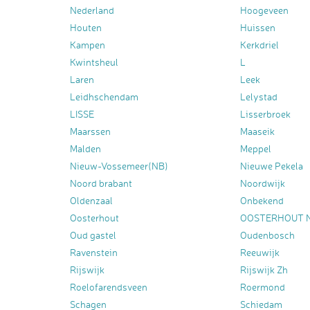
Nederland
Hoogeveen
Houten
Huissen
Kampen
Kerkdriel
Kwintsheul
L
Laren
Leek
Leidhschendam
Lelystad
LISSE
Lisserbroek
Maarssen
Maaseik
Malden
Meppel
Nieuw-Vossemeer(NB)
Nieuwe Pekela
Noord brabant
Noordwijk
Oldenzaal
Onbekend
Oosterhout
OOSTERHOUT 
Oud gastel
Oudenbosch
Ravenstein
Reeuwijk
Rijswijk
Rijswijk Zh
Roelofarendsveen
Roermond
Schagen
Schiedam