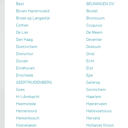
Best
BEUNINGEN OV
Boven Hardinxveld
Boxtel
Broek op Langedijk
Brunssum
Cothen
Cruquius
De Lier
De Meern
Den Haag
Deventer
Doetinchem
Dokkum
Dreischor
Driel
Duiven
Echt
Eindhoven
Elst
Enschede
Epe
GEERTRUIDENBERG
Geldrop
Goes
Gorinchem
H-I-Ambacht
Haarlem
Heemstede
Heerenveen
Heinenoord
Hellevoetsluis
Herkenbosch
Herveld
Hoevelaken
Hollands Kroon