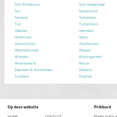
Sint Willebrord
Sint-Oedenrode
Son
Spijkenisse
Stolwijk
Terheijden
Tuil
Tuitjenhorn
Vaassen
Veendam
Veldhoven
Venlo
Voorschoten
Voorthuizen
Warmenhuizen
Waspik
Wierden
Wieringerwerf
Woensdrecht
Wouw
Zaandam & Amsterdam
Zeeland
Zuidland
Zutphen
Op deze website
Prikbord
Plaats gratis 
HOME
CONTACT