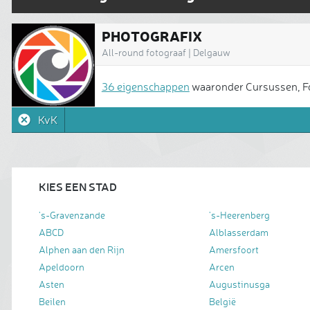
PHOTOGRAFIX
All-round fotograaf | Delgauw
36 eigenschappen
waaronder Cursussen, Fot
KvK
KIES EEN STAD
's-Gravenzande
's-Heerenberg
ABCD
Alblasserdam
Alphen aan den Rijn
Amersfoort
Apeldoorn
Arcen
Asten
Augustinusga
Beilen
België