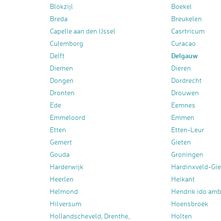
Blokzijl
Boekel
Breda
Breukelen
Capelle aan den IJssel
Casrtricum
Culemborg
Curacao
Delgauw
Delft
Diemen
Dieren
Dongen
Dordrecht
Dronten
Drouwen
Ede
Eemnes
Emmeloord
Emmen
Etten
Etten-Leur
Gemert
Gieten
Gouda
Groningen
Harderwijk
Hardinxveld-Gi
Heerlen
Heikant
Helmond
Hendrik ido am
Hilversum
Hoensbroek
Hollandscheveld, Drenthe,
Holten