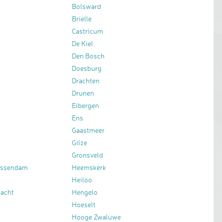
Bolsward
Brielle
Castricum
De Kiel
Den Bosch
Doesburg
Drachten
Drunen
Eibergen
Ens
Gaastmeer
Gilze
Gronsveld
essendam
Heemskerk
Heiloo
bacht
Hengelo
Hoeselt
Hooge Zwaluwe