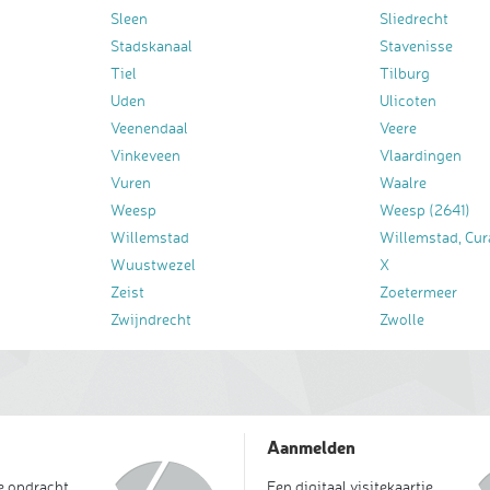
Sleen
Sliedrecht
Stadskanaal
Stavenisse
Tiel
Tilburg
Uden
Ulicoten
Veenendaal
Veere
Vinkeveen
Vlaardingen
Vuren
Waalre
Weesp
Weesp (2641)
Willemstad
Willemstad, Cur
Wuustwezel
X
Zeist
Zoetermeer
Zwijndrecht
Zwolle
Aanmelden
je opdracht
Een digitaal visitekaartje