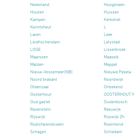
Nederland
Hoogeveen
Houten
Huissen
Kampen
Kerkdriel
Kwintsheul
L
Laren
Leek
Leidhschendam
Lelystad
LISSE
Lisserbroek
Maarssen
Maaseik
Malden
Meppel
Nieuw-Vossemeer(NB)
Nieuwe Pekela
Noord brabant
Noordwijk
Oldenzaal
Onbekend
Oosterhout
OOSTERHOUT 
Oud gastel
Oudenbosch
Ravenstein
Reeuwijk
Rijswijk
Rijswijk Zh
Roelofarendsveen
Roermond
Schagen
Schiedam