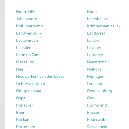
Hoorn NH
Horst
Julianadorp
Kaatsheuvel
Kollumerpomp
Krimpen aan de lek
Land van cuijk
Landgraaf
Leeuwarden
Leiden
Leusden
Leveroy
Loon op Zand
Lunteren
Maassluis
Maastricht
Nee
Niehove
Nieuwerkerk aan den IJssel
Nijmegen
Ochterveltstraat
Oirschot
Ooltgensplaat
Oost-souburg
Ospel
Oss
Pijnacker
Purmerend
Rijen
Rijssen
Rockanje
Roderwolde
Rotterdam
Sassenheim