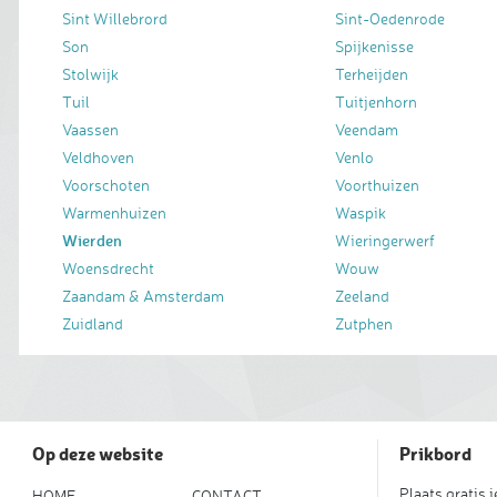
Sint Willebrord
Sint-Oedenrode
Son
Spijkenisse
Stolwijk
Terheijden
Tuil
Tuitjenhorn
Vaassen
Veendam
Veldhoven
Venlo
Voorschoten
Voorthuizen
Warmenhuizen
Waspik
Wierden
Wieringerwerf
Woensdrecht
Wouw
Zaandam & Amsterdam
Zeeland
Zuidland
Zutphen
Op deze website
Prikbord
Plaats gratis 
HOME
CONTACT