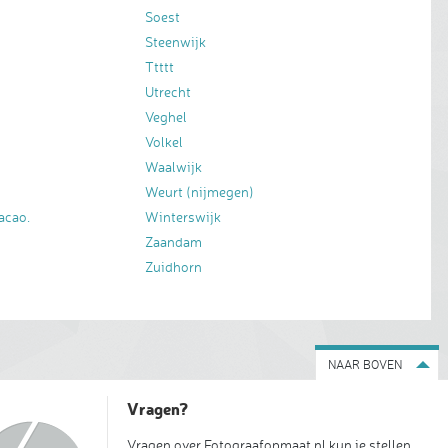
Soest
Steenwijk
Ttttt
Utrecht
Veghel
Volkel
Waalwijk
Weurt (nijmegen)
acao.
Winterswijk
Zaandam
Zuidhorn
NAAR BOVEN
Vragen?
Vragen over Fotograafopmaat.nl kun je stellen