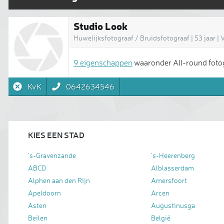
Studio Look
Huwelijksfotograaf / Bruidsfotograaf | 53 jaar |
9 eigenschappen
waaronder All-round fotogr
KvK
0642634546
KIES EEN STAD
's-Gravenzande
's-Heerenberg
ABCD
Alblasserdam
Alphen aan den Rijn
Amersfoort
Apeldoorn
Arcen
Asten
Augustinusga
Beilen
België