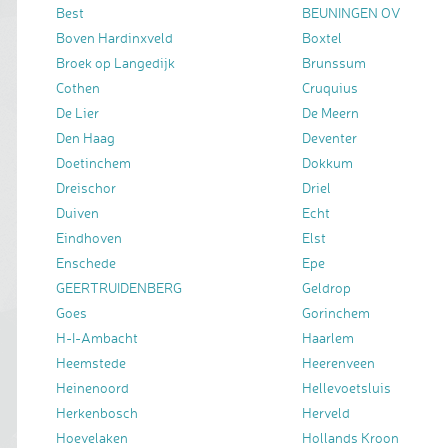
Best
BEUNINGEN OV
Boven Hardinxveld
Boxtel
Broek op Langedijk
Brunssum
Cothen
Cruquius
De Lier
De Meern
Den Haag
Deventer
Doetinchem
Dokkum
Dreischor
Driel
Duiven
Echt
Eindhoven
Elst
Enschede
Epe
GEERTRUIDENBERG
Geldrop
Goes
Gorinchem
H-I-Ambacht
Haarlem
Heemstede
Heerenveen
Heinenoord
Hellevoetsluis
Herkenbosch
Herveld
Hoevelaken
Hollands Kroon