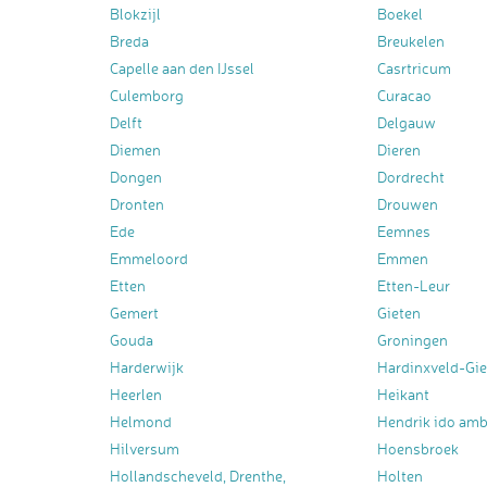
Blokzijl
Boekel
Breda
Breukelen
Capelle aan den IJssel
Casrtricum
Culemborg
Curacao
Delft
Delgauw
Diemen
Dieren
Dongen
Dordrecht
Dronten
Drouwen
Ede
Eemnes
Emmeloord
Emmen
Etten
Etten-Leur
Gemert
Gieten
Gouda
Groningen
Harderwijk
Hardinxveld-Gi
Heerlen
Heikant
Helmond
Hendrik ido am
Hilversum
Hoensbroek
Hollandscheveld, Drenthe,
Holten