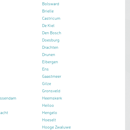
Bolsward
Brielle
Castricum
De Kiel
Den Bosch
Doesburg
Drachten
Drunen
Eibergen
Ens
Gaastmeer
Gilze
Gronsveld
essendam
Heemskerk
Heiloo
bacht
Hengelo
Hoeselt
Hooge Zwaluwe