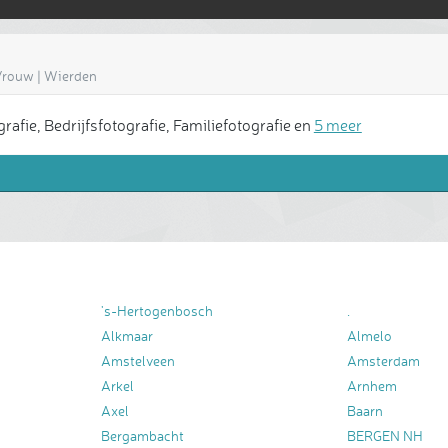
 Vrouw | Wierden
afie, Bedrijfsfotografie, Familiefotografie en
5 meer
's-Hertogenbosch
.
Alkmaar
Almelo
Amstelveen
Amsterdam
Arkel
Arnhem
Axel
Baarn
Bergambacht
BERGEN NH