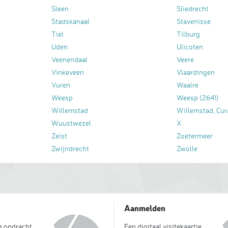
Sleen
Sliedrecht
Stadskanaal
Stavenisse
Tiel
Tilburg
Uden
Ulicoten
Veenendaal
Veere
Vinkeveen
Vlaardingen
Vuren
Waalre
Weesp
Weesp (2641)
Willemstad
Willemstad, Cur
Wuustwezel
X
Zeist
Zoetermeer
Zwijndrecht
Zwolle
Aanmelden
je opdracht
Een digitaal visitekaartje