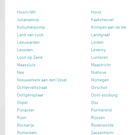
Hoorn NH
Horst
Julianadorp
Kaatsheuvel
Kollumerpomp
Krimpen aan de lek
Land van cuijk
Landgraaf
Leeuwarden
Leiden
Leusden
Leveroy
Loon op Zand
Lunteren
Maassluis
Maastricht
Nee
Niehove
Nieuwerkerk aan den IJssel
Nijmegen
Ochterveltstraat
Oirschot
Ooltgensplaat
Oost-souburg
Ospel
Oss
Pijnacker
Purmerend
Rijen
Rijssen
Rockanje
Roderwolde
Rotterdam
Sassenheim