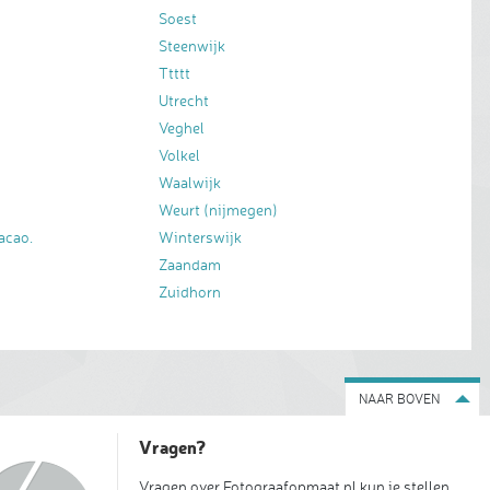
Soest
Steenwijk
Ttttt
Utrecht
Veghel
Volkel
Waalwijk
Weurt (nijmegen)
acao.
Winterswijk
Zaandam
Zuidhorn
NAAR BOVEN
Vragen?
Vragen over Fotograafopmaat.nl kun je stellen