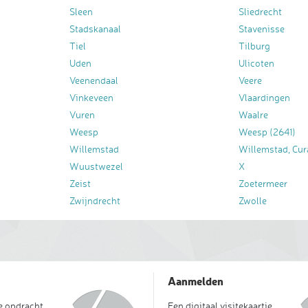
Sleen
Sliedrecht
Stadskanaal
Stavenisse
Tiel
Tilburg
Uden
Ulicoten
Veenendaal
Veere
Vinkeveen
Vlaardingen
Vuren
Waalre
Weesp
Weesp (2641)
Willemstad
Willemstad, Cur
Wuustwezel
X
Zeist
Zoetermeer
Zwijndrecht
Zwolle
Aanmelden
je opdracht
Een digitaal visitekaartje