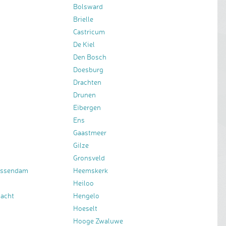
Bolsward
Brielle
Castricum
De Kiel
Den Bosch
Doesburg
Drachten
Drunen
Eibergen
Ens
Gaastmeer
Gilze
Gronsveld
essendam
Heemskerk
Heiloo
bacht
Hengelo
Hoeselt
Hooge Zwaluwe