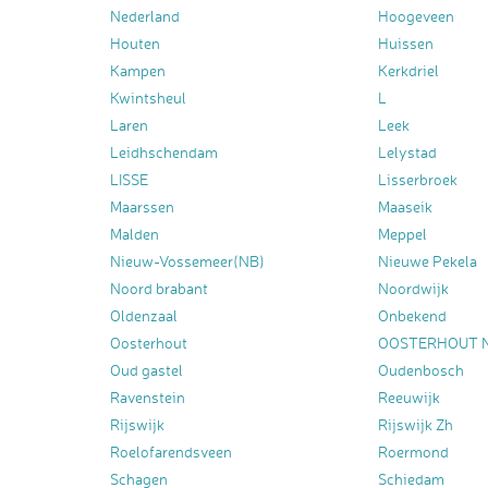
Nederland
Hoogeveen
Houten
Huissen
Kampen
Kerkdriel
Kwintsheul
L
Laren
Leek
Leidhschendam
Lelystad
LISSE
Lisserbroek
Maarssen
Maaseik
Malden
Meppel
Nieuw-Vossemeer(NB)
Nieuwe Pekela
Noord brabant
Noordwijk
Oldenzaal
Onbekend
Oosterhout
OOSTERHOUT 
Oud gastel
Oudenbosch
Ravenstein
Reeuwijk
Rijswijk
Rijswijk Zh
Roelofarendsveen
Roermond
Schagen
Schiedam