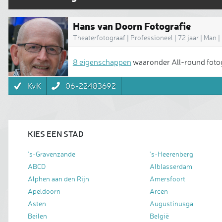
Hans van Doorn Fotografie
Theaterfotograaf | Professioneel | 72 jaar | Man |
8 eigenschappen
waaronder All-round fotog
KvK
06-22483692
KIES EEN STAD
's-Gravenzande
's-Heerenberg
ABCD
Alblasserdam
Alphen aan den Rijn
Amersfoort
Apeldoorn
Arcen
Asten
Augustinusga
Beilen
België