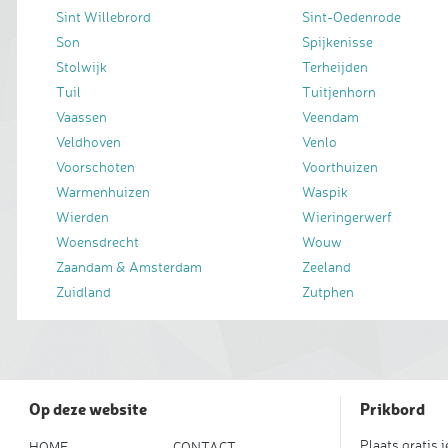
Sint Willebrord
Sint-Oedenrode
Son
Spijkenisse
Stolwijk
Terheijden
Tuil
Tuitjenhorn
Vaassen
Veendam
Veldhoven
Venlo
Voorschoten
Voorthuizen
Warmenhuizen
Waspik
Wierden
Wieringerwerf
Woensdrecht
Wouw
Zaandam & Amsterdam
Zeeland
Zuidland
Zutphen
Op deze website
Prikbord
Plaats gratis 
HOME
CONTACT