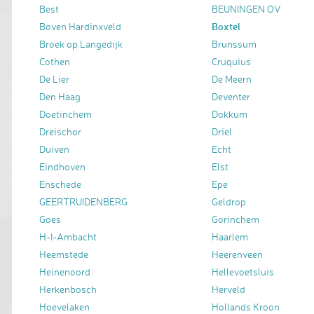
Best
BEUNINGEN OV
Boxtel
Boven Hardinxveld
Broek op Langedijk
Brunssum
Cothen
Cruquius
De Lier
De Meern
Den Haag
Deventer
Doetinchem
Dokkum
Dreischor
Driel
Duiven
Echt
Eindhoven
Elst
Enschede
Epe
GEERTRUIDENBERG
Geldrop
Goes
Gorinchem
H-I-Ambacht
Haarlem
Heemstede
Heerenveen
Heinenoord
Hellevoetsluis
Herkenbosch
Herveld
Hoevelaken
Hollands Kroon