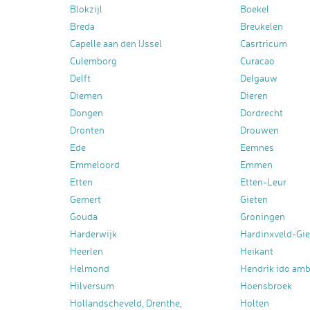
Blokzijl
Boekel
Breda
Breukelen
Capelle aan den IJssel
Casrtricum
Culemborg
Curacao
Delft
Delgauw
Diemen
Dieren
Dongen
Dordrecht
Dronten
Drouwen
Ede
Eemnes
Emmeloord
Emmen
Etten
Etten-Leur
Gemert
Gieten
Gouda
Groningen
Harderwijk
Hardinxveld-Gi
Heerlen
Heikant
Helmond
Hendrik ido am
Hilversum
Hoensbroek
Hollandscheveld, Drenthe,
Holten