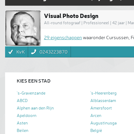
Visual Photo Design
All-round fotograaf | Professioneel | 42 jaar | M
29 eigenschappen
waaronder Cursussen, Fo
KvK
0243223870
KIES EEN STAD
's-Gravenzande
's-Heerenberg
ABCD
Alblasserdam
Alphen aan den Rijn
Amersfoort
Apeldoorn
Arcen
Asten
Augustinusga
Beilen
België