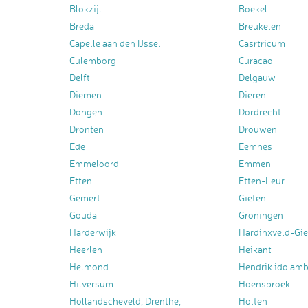
Blokzijl
Boekel
Breda
Breukelen
Capelle aan den IJssel
Casrtricum
Culemborg
Curacao
Delft
Delgauw
Diemen
Dieren
Dongen
Dordrecht
Dronten
Drouwen
Ede
Eemnes
Emmeloord
Emmen
Etten
Etten-Leur
Gemert
Gieten
Gouda
Groningen
Harderwijk
Hardinxveld-Gi
Heerlen
Heikant
Helmond
Hendrik ido am
Hilversum
Hoensbroek
Hollandscheveld, Drenthe,
Holten