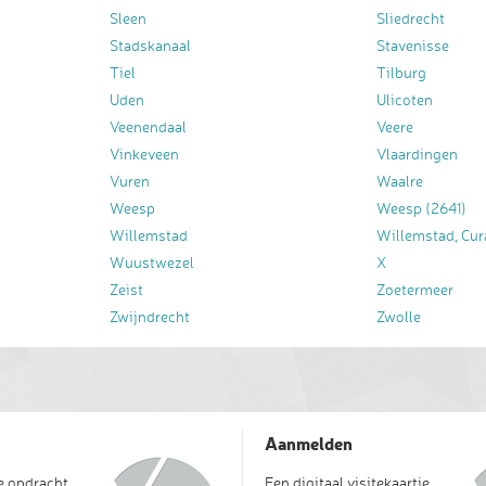
Sleen
Sliedrecht
Stadskanaal
Stavenisse
Tiel
Tilburg
Uden
Ulicoten
Veenendaal
Veere
Vinkeveen
Vlaardingen
Vuren
Waalre
Weesp
Weesp (2641)
Willemstad
Willemstad, Cur
Wuustwezel
X
Zeist
Zoetermeer
Zwijndrecht
Zwolle
Aanmelden
je opdracht
Een digitaal visitekaartje