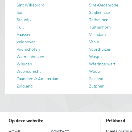
Sint Willebrord
Sint-Oedenrode
Son
Spijkenisse
Stolwijk
Terheijden
Tuil
Tuitjenhorn
Vaassen
Veendam
Veldhoven
Venlo
Voorschoten
Voorthuizen
Warmenhuizen
Waspik
Wierden
Wieringerwerf
Woensdrecht
Wouw
Zaandam & Amsterdam
Zeeland
Zuidland
Zutphen
Op deze website
Prikbord
Plaats gratis 
HOME
CONTACT