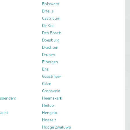
Bolsward
Brielle
Castricum
De Kiel
Den Bosch
Doesburg
Drachten
Drunen
Eibergen
Ens
Gaastmeer
Gilze
Gronsveld
essendam
Heemskerk
Heiloo
bacht
Hengelo
Hoeselt
Hooge Zwaluwe