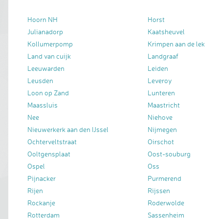
Hoorn NH
Horst
Julianadorp
Kaatsheuvel
Kollumerpomp
Krimpen aan de lek
Land van cuijk
Landgraaf
Leeuwarden
Leiden
Leusden
Leveroy
Loon op Zand
Lunteren
Maassluis
Maastricht
Nee
Niehove
Nieuwerkerk aan den IJssel
Nijmegen
Ochterveltstraat
Oirschot
Ooltgensplaat
Oost-souburg
Ospel
Oss
Pijnacker
Purmerend
Rijen
Rijssen
Rockanje
Roderwolde
Rotterdam
Sassenheim