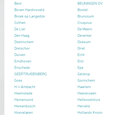
Best
BEUNINGEN OV
Boven Hardinxveld
Boxtel
Broek op Langedijk
Brunssum
Cothen
Cruquius
De Lier
De Meern
Den Haag
Deventer
Doetinchem
Dokkum
Dreischor
Driel
Duiven
Echt
Eindhoven
Elst
Enschede
Epe
GEERTRUIDENBERG
Geldrop
Goes
Gorinchem
H-I-Ambacht
Haarlem
Heemstede
Heerenveen
Heinenoord
Hellevoetsluis
Herkenbosch
Herveld
Hoevelaken
Hollands Kroon