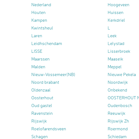
Nederland
Hoogeveen
Houten
Huissen
Kampen
Kerkdriel
Kwintsheul
L
Laren
Leek
Leidhschendam
Lelystad
LISSE
Lisserbroek
Maarssen
Maaseik
Malden
Meppel
Nieuw-Vossemeer(NB)
Nieuwe Pekela
Noord brabant
Noordwijk
Oldenzaal
Onbekend
Oosterhout
OOSTERHOUT 
Oud gastel
Oudenbosch
Ravenstein
Reeuwijk
Rijswijk
Rijswijk Zh
Roelofarendsveen
Roermond
Schagen
Schiedam