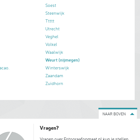
Soest
Steenwijk
Ttttt
Utrecht
Veghel
Volkel
Waalwijk
Weurt (nijmegen)
acao.
Winterswijk
Zaandam
Zuidhorn
NAAR BOVEN
Vragen?
Vragen over Fotograafopmaat.nl kun je stellen