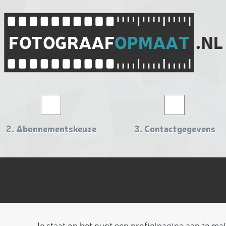
2.
Abonnementskeuze
3.
Contactgegevens
n
Je staat op het punt een profielpagina aan te m