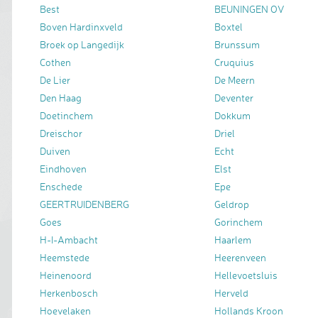
Best
BEUNINGEN OV
Boven Hardinxveld
Boxtel
Broek op Langedijk
Brunssum
Cothen
Cruquius
De Lier
De Meern
Den Haag
Deventer
Doetinchem
Dokkum
Dreischor
Driel
Duiven
Echt
Eindhoven
Elst
Enschede
Epe
GEERTRUIDENBERG
Geldrop
Goes
Gorinchem
H-I-Ambacht
Haarlem
Heemstede
Heerenveen
Heinenoord
Hellevoetsluis
Herkenbosch
Herveld
Hoevelaken
Hollands Kroon