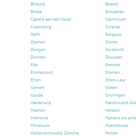
Blokzijl
Boekel
Breda
Breukelen
Capelle aan den IJssel
Casrtricum
Culemborg
Curacao
Delft
Delgauw
Diemen
Dieren
Dongen
Dordrecht
Dronten
Drouwen
Ede
Eemnes
Emmeloord
Emmen
Etten
Etten-Leur
Gemert
Gieten
Gouda
Groningen
Harderwijk
Hardinxveld-Gi
Heerlen
Heikant
Helmond
Hendrik ido am
Hilversum
Hoensbroek
Hollandscheveld, Drenthe,
Holten