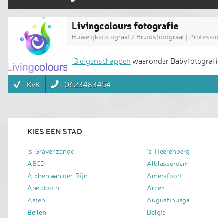
Livingcolours fotografie
Huwelijksfotograaf / Bruidsfotograaf | Profession
13 eigenschappen
waaronder Babyfotografie
KvK
0623483454
KIES EEN STAD
's-Gravenzande
's-Heerenberg
ABCD
Alblasserdam
Alphen aan den Rijn
Amersfoort
Apeldoorn
Arcen
Asten
Augustinusga
Beilen
België