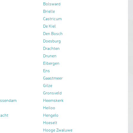
Bolsward
Brielle
Castricum
De Kiel
Den Bosch
Doesburg
Drachten
Drunen
Eibergen
Ens
Gaastmeer
Gilze
Gronsveld
essendam
Heemskerk
Heiloo
bacht
Hengelo
Hoeselt
Hooge Zwaluwe