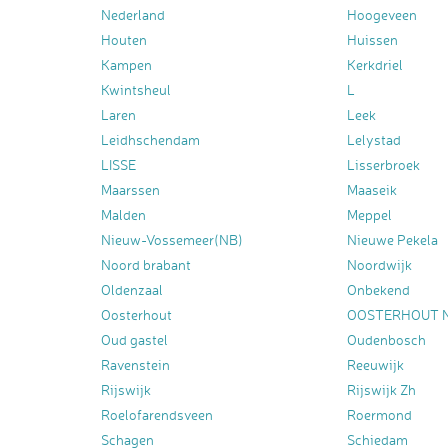
Nederland
Hoogeveen
Houten
Huissen
Kampen
Kerkdriel
Kwintsheul
L
Laren
Leek
Leidhschendam
Lelystad
LISSE
Lisserbroek
Maarssen
Maaseik
Malden
Meppel
Nieuw-Vossemeer(NB)
Nieuwe Pekela
Noord brabant
Noordwijk
Oldenzaal
Onbekend
Oosterhout
OOSTERHOUT 
Oud gastel
Oudenbosch
Ravenstein
Reeuwijk
Rijswijk
Rijswijk Zh
Roelofarendsveen
Roermond
Schagen
Schiedam