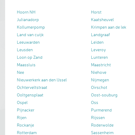
Hoorn NH
Horst
Julianadorp
Kaatsheuvel
Kollumerpomp
Krimpen aan de lek
Land van cuijk
Landgraaf
Leeuwarden
Leiden
Leusden
Leveroy
Loon op Zand
Lunteren
Maassluis
Maastricht
Nee
Niehove
Nieuwerkerk aan den IJssel
Nijmegen
Ochterveltstraat
Oirschot
Ooltgensplaat
Oost-souburg
Ospel
Oss
Pijnacker
Purmerend
Rijen
Rijssen
Rockanje
Roderwolde
Rotterdam
Sassenheim