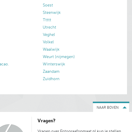
Soest
Steenwijk
Ttttt
Utrecht
Veghel
Volkel
Waalwijk
Weurt (nijmegen)
acao.
Winterswijk
Zaandam
Zuidhorn
NAAR BOVEN
Vragen?
Vragen over Fotograafopmaat.nl kun je stellen