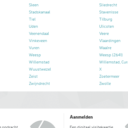
Sleen
Sliedrecht
Stadskanaal
Stavenisse
Tiel
Tilburg
Uden
Ulicoten
Veenendaal
Veere
Vinkeveen
Vlaardingen
Vuren
Waalre
Weesp
Weesp (2641)
Willemstad
Willemstad, Cur
Wuustwezel
X
Zeist
Zoetermeer
Zwijndrecht
Zwolle
Aanmelden
je opdracht
Een digitaal visitekaartje