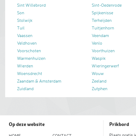
Sint Willebrord
Sint-Oedenrode
Son
Spijkenisse
Stolwijk
Terheijden
Tuil
Tuitjenhorn
Vaassen
Veendam
Veldhoven
Venlo
Voorschoten
Voorthuizen
Warmenhuizen
Waspik
Wierden
Wieringerwerf
Woensdrecht
Wouw
Zaandam & Amsterdam
Zeeland
Zuidland
Zutphen
Op deze website
Prikbord
Plaats gratis 
HOME
CONTACT