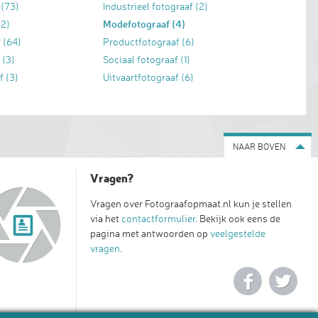
(73)
Industrieel fotograaf
(2)
Modefotograaf
(4)
(2)
f
(64)
Productfotograaf
(6)
f
(3)
Sociaal fotograaf
(1)
f
(3)
Uitvaartfotograaf
(6)
NAAR BOVEN
Vragen?
Vragen over Fotograafopmaat.nl kun je stellen
via het
contactformulier
. Bekijk ook eens de
pagina met antwoorden op
veelgestelde
vragen
.