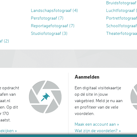
Bruidsfotograaf
Landschapsfotograaf
(4)
Luchtfotograaf
Persfotograaf
(7)
Portretfotograa
Reportagefotograaf
(7)
Schoolfotograa
Studiofotograaf
(3)
Theaterfotograa
af
(2)
Aanmelden
je opdracht
Een digitaal visitekaartje
afen van
op dé site in jouw
aat.nl
vakgebied. Meld je nu aan
en. Op dit
en profiteer van de vele
r 170
voordelen.
aatst.
Maak een account aan »
bekijken »
Wat zijn de voordelen? »
aatsen »