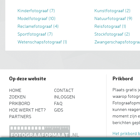
Kinderfotograaf
(7)
Kunstfotograaf
(2)
Modelfotograaf
(10)
Natuurfotograaf
(9)
Reclamefotograaf
(4)
Reisfotograaf
(1)
Sportfotograaf
(7)
Stockfotograaf
(2)
Wetenschapsfotograaf
(1)
Zwangerschapsfotogra
Op deze website
Prikbord
Plaats gratis 
HOME
CONTACT
waarop fotogr
ZOEKEN
INLOGGEN
Fotograafopm
PRIKBORD
FAQ
kunnen reager
HOE WERKT HET?
GIDS
moment zijn e
PARTNERS
berichten gepl
Het prikbord 
Een bericht pl