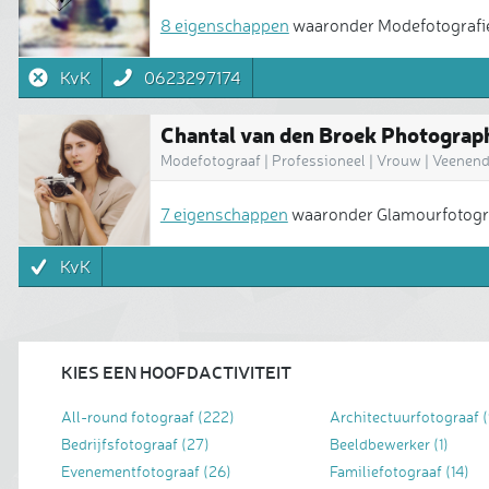
8 eigenschappen
waaronder Modefotografie
KvK
0623297174
Chantal van den Broek Photograp
Modefotograaf | Professioneel | Vrouw | Veenend
7 eigenschappen
waaronder Glamourfotograf
KvK
KIES EEN HOOFDACTIVITEIT
All-round fotograaf
(222)
Architectuurfotograaf
(
Bedrijfsfotograaf
(27)
Beeldbewerker
(1)
Evenementfotograaf
(26)
Familiefotograaf
(14)