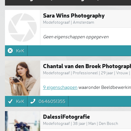
Sara Wins Photography
Modefotograaf | Amsterdam
Geen eigenschappen opgegeven
KvK
Chantal van den Broek Photograp
Modefotograaf | Professioneel | 29 jaar | Vrouw 
9 eigenschappen
waaronder Beeldbewerking
KvK
0646051355
DalessiFotografie
Modefotograaf | 38 jaar | Man | Den Bosch