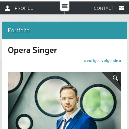
PROFIEL
CONTACT
Portfolio
Opera Singer
« vorige
volgende »
|