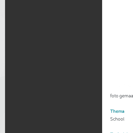
foto gemaa
Thema
School