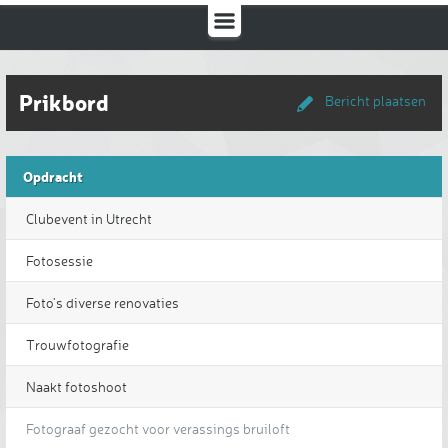
Prikbord
Bericht plaatsen
Opdracht
Clubevent in Utrecht
Fotosessie
Foto's diverse renovaties
Trouwfotografie
Naakt fotoshoot
Fotograaf gezocht voor verassings bruiloft