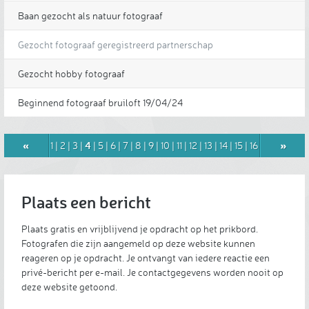
Baan gezocht als natuur fotograaf
Gezocht fotograaf geregistreerd partnerschap
Gezocht hobby fotograaf
Beginnend fotograaf bruiloft 19/04/24
«
4
»
1
|
2
|
3
|
|
5
|
6
|
7
|
8
|
9
|
10
|
11
|
12
|
13
|
14
|
15
|
16
|
17
Plaats een bericht
Plaats gratis en vrijblijvend je opdracht op het prikbord.
Fotografen die zijn aangemeld op deze website kunnen
reageren op je opdracht. Je ontvangt van iedere reactie een
privé-bericht per e-mail. Je contactgegevens worden nooit op
deze website getoond.