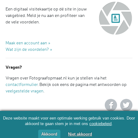
Een digitaal visitekaartje op dé site in jouw
vakgebied. Meld je nu aan en profiteer van
de vele voordelen.
Maak een account aan »
Wat zijn de voordelen? »
Vragen?
Vragen over Fotograafopmaat.nl kun je stellen via het
contactformulier
. Bekijk ook eens de pagina met antwoorden op
veelgestelde vragen
.
Deze website maakt voor een optimale werking gebruik van cookies. Door
akkoord te gaan stem je in met ons
cookiebeleid
.
Akkoord
Niet akkoord
© 2026 Fotograafopmaat.nl |
Algemene voorwaarden
|
Privacy