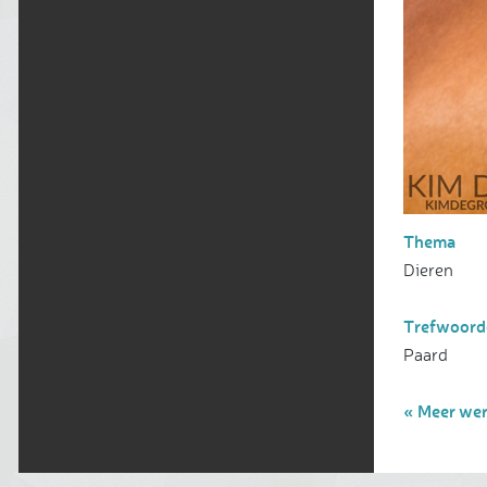
Thema
Dieren
Trefwoord
Paard
« Meer wer