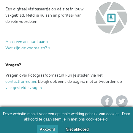
Een digitaal visitekaartje op dé site in jouw
vakgebied. Meld je nu aan en profiteer van
de vele voordelen.
Maak een account aan »
Wat zijn de voordelen? »
Vragen?
Vragen over Fotograafopmaat.nl kun je stellen via het
contactformulier
. Bekijk ook eens de pagina met antwoorden op
veelgestelde vragen
.
Deze website maakt voor een optimale werking gebruik van cookies. Door
akkoord te gaan stem je in met ons
cookiebeleid
.
Akkoord
Niet akkoord
© 2026 Fotograafopmaat.nl |
Algemene voorwaarden
|
Privacy