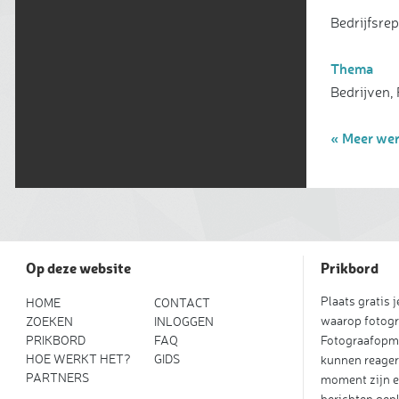
Bedrijfsre
Thema
Bedrijven,
« Meer wer
Op deze website
Prikbord
Plaats gratis 
HOME
CONTACT
waarop fotogr
ZOEKEN
INLOGGEN
PRIKBORD
FAQ
Fotograafopm
HOE WERKT HET?
GIDS
kunnen reager
PARTNERS
moment zijn e
berichten gepl